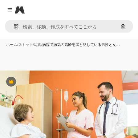
Magnific
Close menu
画像で
ホーム
/
ストック
/
写真
/
病院で病気の高齢患者と話している男性と女…
Premium