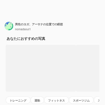
男性のヨガ、アーサナの位置での瞑想
nomadsoul1
あなたにおすすめの写真
トレーニング
運動
フィットネス
スポーツジム
スト