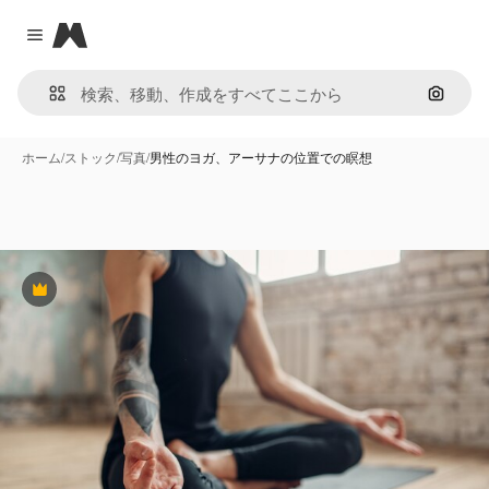
Magnific
Close menu
画像で
ホーム
/
ストック
/
写真
/
男性のヨガ、アーサナの位置での瞑想
Premium