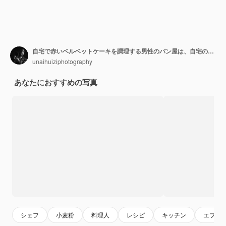
自宅で赤いベルベットケーキを調理する男性のパン屋は、自宅のフードプロセッサー作業でバニラカトルフィッシュを追加してケーキを準備します
unaihuiziphotography
あなたにおすすめの写真
シェフ
小麦粉
料理人
レシピ
キッチン
エプロ