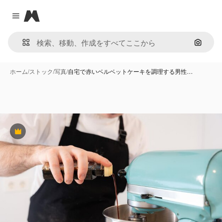
Magnific
Close menu
画像で
ホーム
/
ストック
/
写真
/
自宅で赤いベルベットケーキを調理する男性…
Premium