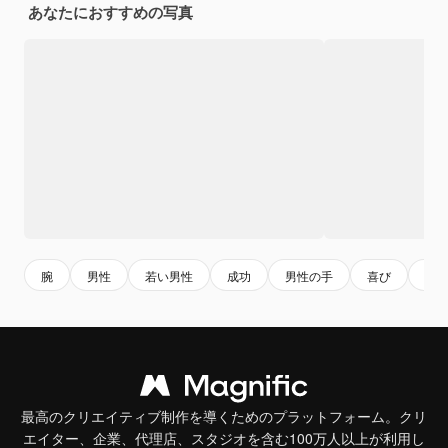
あなたにおすすめの写真
腕
男性
若い男性
成功
男性の手
喜び
サ
最高のクリエイティブ制作を導くためのプラットフォーム。クリ
エイター、企業、代理店、スタジオを含む100万人以上が利用し