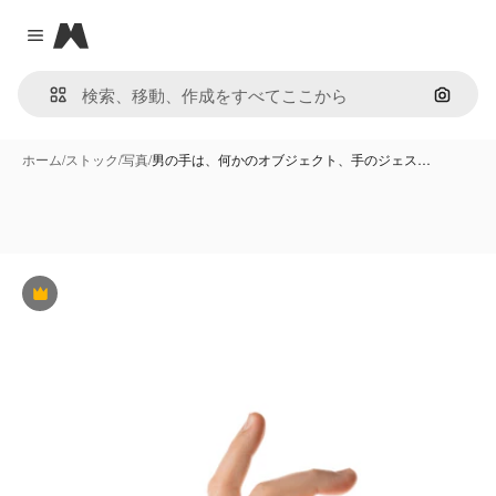
Magnific
Close menu
画像で
ホーム
/
ストック
/
写真
/
男の手は、何かのオブジェクト、手のジェス…
Premium