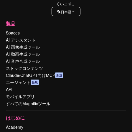
ています。
日本語
製品
Spaces
AI アシスタント
AI 画像生成ツール
AI 動画生成ツール
AI 音声合成ツール
ストックコンテンツ
Claude/ChatGPT向けMCP
新規
エージェント
新規
API
モバイルアプリ
すべてのMagnificツール
はじめに
Academy