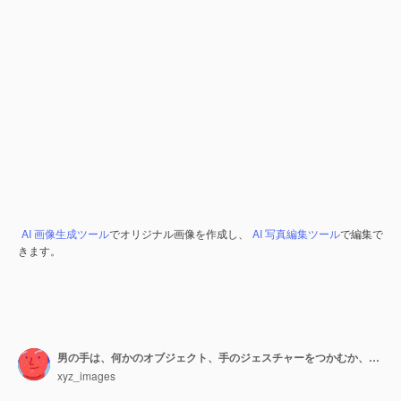
AI 画像生成ツール
でオリジナル画像を作成し、
AI 写真編集ツール
で編集で
きます。
男の手は、何かのオブジェクト、手のジェスチャーをつかむか、つかむか、つかみます。白い背景で隔離。
xyz_images