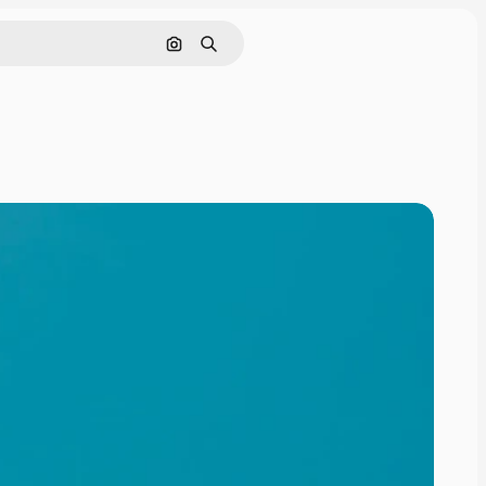
画像で検索
検索