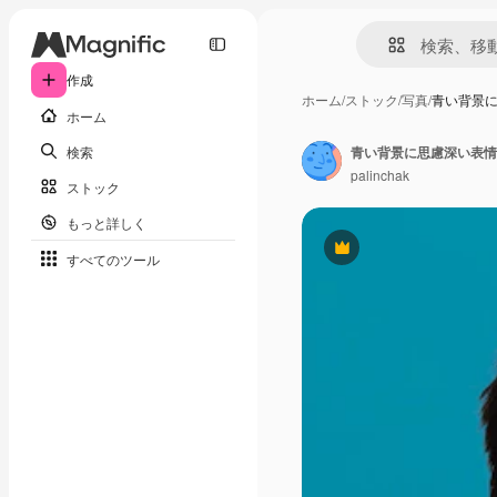
作成
ホーム
/
ストック
/
写真
/
青い背景
ホーム
検索
青い背景に思慮深い表情
palinchak
ストック
もっと詳しく
Premium
すべてのツール