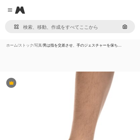
Magnific
Close menu
画像で
ホーム
/
ストック
/
写真
/
男は指を交差させ、手のジェスチャーを保ち…
Premium