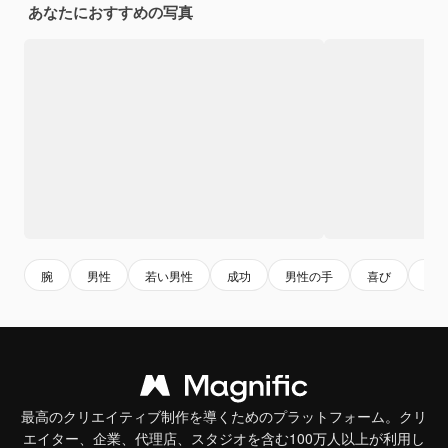
あなたにおすすめの写真
腕
男性
若い男性
成功
男性の手
喜び
サ
最高のクリエイティブ制作を導くためのプラットフォーム。クリ
エイター、企業、代理店、スタジオを含む100万人以上が利用し