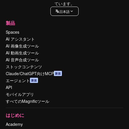
ています。
日本語
製品
Spaces
AI アシスタント
AI 画像生成ツール
AI 動画生成ツール
AI 音声合成ツール
ストックコンテンツ
Claude/ChatGPT向けMCP
新規
エージェント
新規
API
モバイルアプリ
すべてのMagnificツール
はじめに
Academy