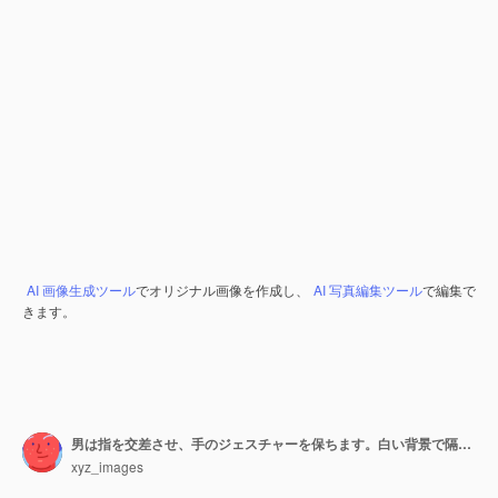
AI 画像生成ツール
でオリジナル画像を作成し、
AI 写真編集ツール
で編集で
きます。
男は指を交差させ、手のジェスチャーを保ちます。白い背景で隔離。
xyz_images