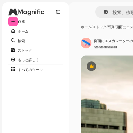
作成
ホーム
/
ストック
/
写真
/
側面にエ
ホーム
検索
側面にエスカレーターの
htentertinment
ストック
もっと詳しく
Premium
すべてのツール