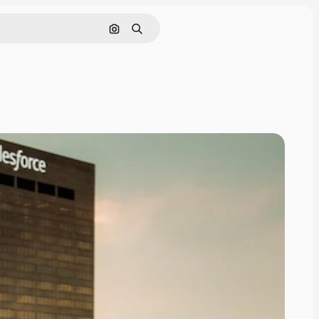
画像で検索
検索