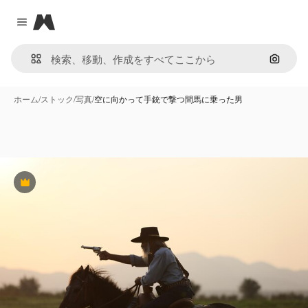
Magnific
Close menu
画像で
ホーム
/
ストック
/
写真
/
空に向かって手銃で撃つ間馬に乗った男
Premium