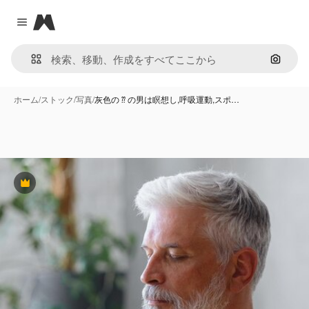
Magnific
Close menu
画像で
ホーム
/
ストック
/
写真
/
灰色の ⁇ の男は瞑想し,呼吸運動,スポ…
Premium