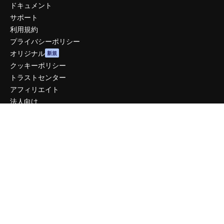
ドキュメント
サポート
利用規約
プライバシーポリシー
オリジナル
新規
クッキーポリシー
トラストセンター
アフィリエイト
法人向け
運営
料金
会社概要
Reviews
採用情報
検索トレンド
ブログ
イベント