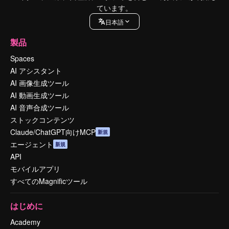
ています。
日本語
製品
Spaces
AI アシスタント
AI 画像生成ツール
AI 動画生成ツール
AI 音声合成ツール
ストックコンテンツ
Claude/ChatGPT向けMCP
新規
エージェント
新規
API
モバイルアプリ
すべてのMagnificツール
はじめに
Academy