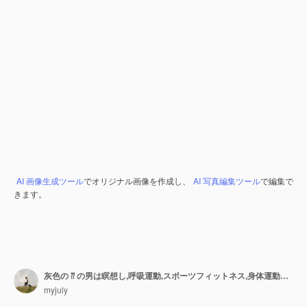
AI 画像生成ツール
でオリジナル画像を作成し、
AI 写真編集ツール
で編集で
きます。
灰色の ⁇ の男は瞑想し,呼吸運動,スポーツフィットネス,身体運動をします.
myjuly