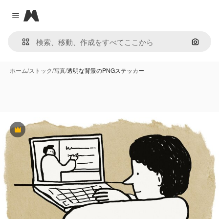
Magnific
Close menu
画像で
ホーム
/
ストック
/
写真
/
透明な背景のPNGステッカー
Premium