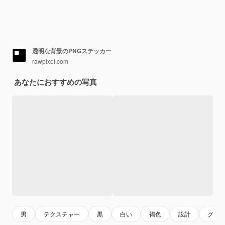
透明な背景のPNGステッカー
rawpixel.com
あなたにおすすめの写真
男
テクスチャー
黒
白い
褐色
設計
グラ