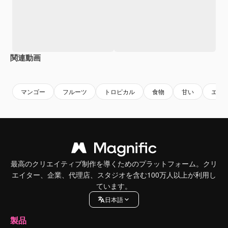
関連動画
Premium
Premium
Premium
Premium
マンゴー
フルーツ
トロピカル
食物
甘い
エキ
最高のクリエイティブ制作を導くためのプラットフォーム。クリ
エイター、企業、代理店、スタジオを含む100万人以上が利用し
ています。
日本語
製品