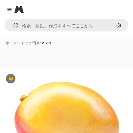
Magnific
Close menu
画像で
ホーム
/
ストック
/
写真
/
マンゴー
Premium