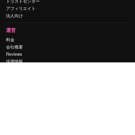
トラストセンター
アフィリエイト
法人向け
運営
料金
会社概要
Reviews
採用情報
検索トレンド
ブログ
イベント
Slidesgo
コンテンツを販売する
プレスルーム
magnific.aiをお探しですか？
お問い合わせ