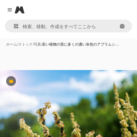
Magnific
Close menu
画像で
ホーム
/
ストック
/
写真
/
若い植物の茎に多くの濃い灰色のアブラムシ…
Premium