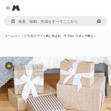
Magnific
Close menu
画像で
ホーム
/
ストック
/
写真
/
クラフト紙に包まれ、弓で白いリボンで飾ら…
Premium