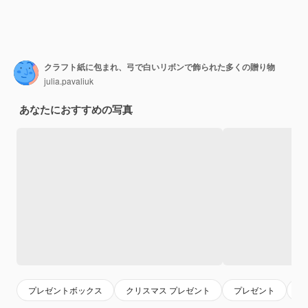
クラフト紙に包まれ、弓で白いリボンで飾られた多くの贈り物
julia.pavaliuk
あなたにおすすめの写真
プレゼントボックス
クリスマス プレゼント
プレゼント
ク