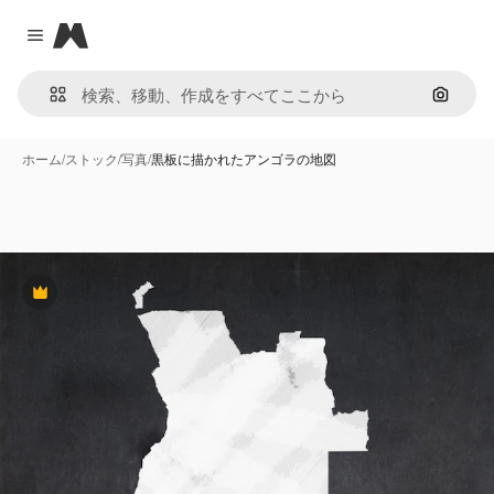
Magnific
Close menu
画像で
ホーム
/
ストック
/
写真
/
黒板に描かれたアンゴラの地図
Premium