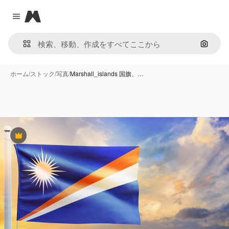
Magnific
Close menu
画像で
ホーム
/
ストック
/
写真
/
Marshall_islands 国旗、…
Premium