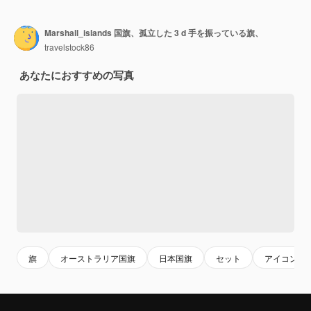
Marshall_islands 国旗、孤立した 3 d 手を振っている旗、
travelstock86
あなたにおすすめの写真
旗
オーストラリア国旗
日本国旗
セット
アイコン セ