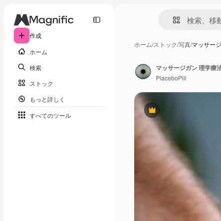
作成
ホーム
/
ストック
/
写真
/
マッサージ
ホーム
検索
マッサージガン 理学療法
PlaceboPill
ストック
もっと詳しく
Premium
すべてのツール