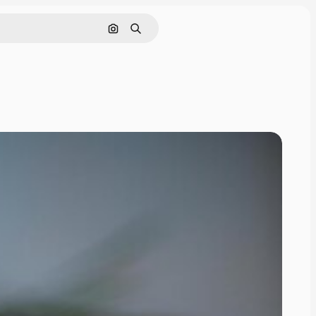
画像で検索
検索