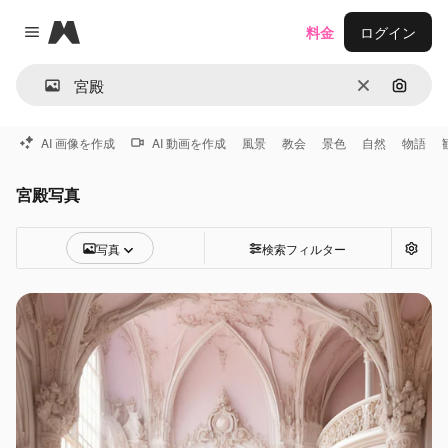
Magnific
料金
ログイン
Close menu
消去
画像で
AI 画像を作成
AI 動画を作成
風景
教会
景色
自然
物語
宮殿写真
写真
検索フィルター