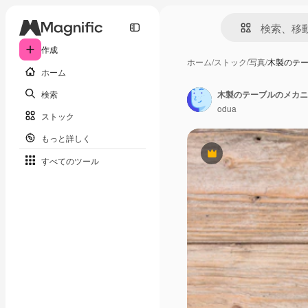
作成
ホーム
/
ストック
/
写真
/
木製のテ
ホーム
検索
木製のテーブルのメカニ
odua
ストック
もっと詳しく
Premium
すべてのツール