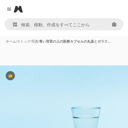
Magnific
Close menu
画像で
ホーム
/
ストック
/
写真
/
青い背景の上の医療カプセルの丸薬とガラス…
Premium