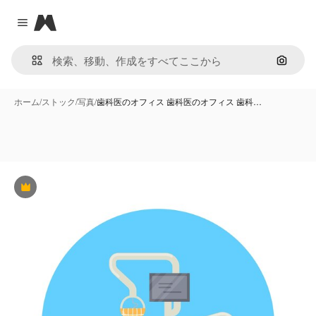
Magnific
Close menu
画像で
ホーム
/
ストック
/
写真
/
歯科医のオフィス 歯科医のオフィス 歯科…
Premium