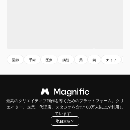
医師
手術
医療
病院
薬
鋼
ナイフ
金
最高のクリエイティブ制作を導くためのプラットフォーム。クリ
エイター、企業、代理店、スタジオを含む100万人以上が利用し
ています。
日本語