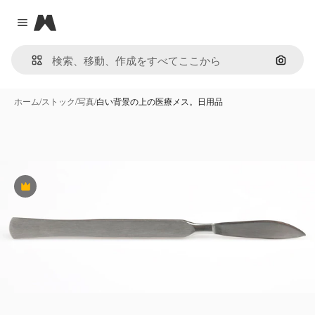
Magnific
Close menu
画像で
ホーム
/
ストック
/
写真
/
白い背景の上の医療メス。日用品
Premium