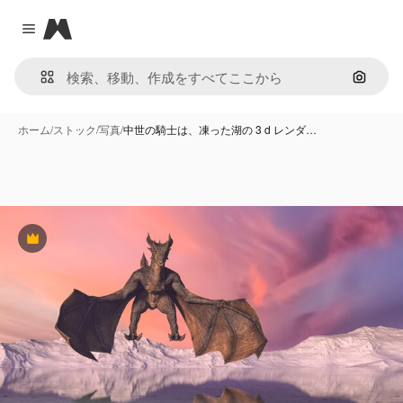
Magnific
Close menu
画像で
ホーム
/
ストック
/
写真
/
中世の騎士は、凍った湖の 3 d レンダ…
Premium