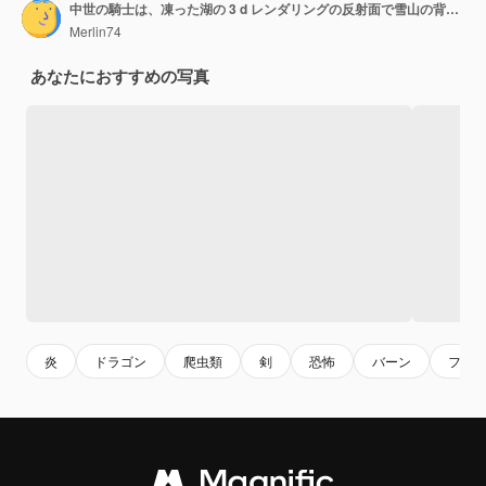
中世の騎士は、凍った湖の 3 d レンダリングの反射面で雪山の背景にある火を吐くドラゴンと戦う
Merlin74
あなたにおすすめの写真
炎
ドラゴン
爬虫類
剣
恐怖
バーン
ファ