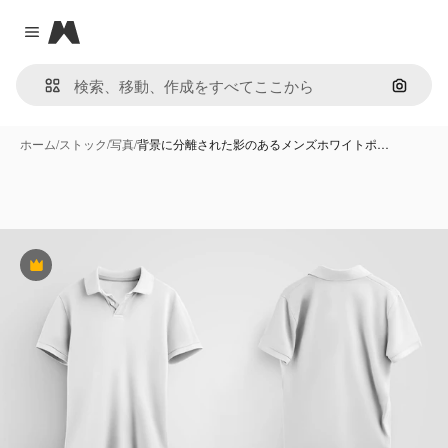
Magnific
Close menu
画像で
ホーム
/
ストック
/
写真
/
背景に分離された影のあるメンズホワイトポ…
Premium