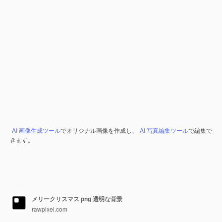
AI 画像生成ツール
でオリジナル画像を作成し、
AI 写真編集ツール
で編集で
きます。
メリークリスマス png 透明な背景
rawpixel.com