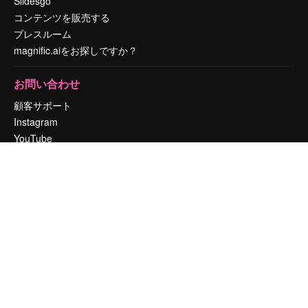
Slidesgo
コンテンツを販売する
プレスルーム
magnific.aiをお探しですか？
お問い合わせ
顧客サポート
Instagram
YouTube
LinkedIn
TikTok
Discord
X
Reddit
Copyright © 2010-
2026
Freepik Company S.L.U.
無断複写・転載を禁じま
す
.