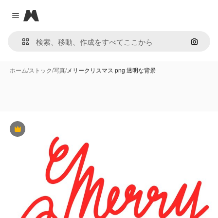
Magnific
Close menu
画像で
ホーム
/
ストック
/
写真
/
メリークリスマス png 透明な背景
Premium