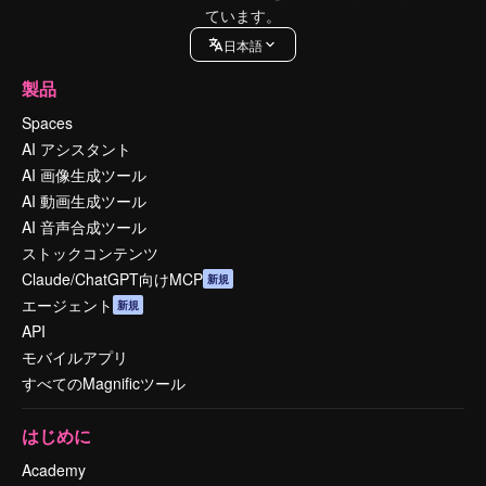
ています。
日本語
製品
Spaces
AI アシスタント
AI 画像生成ツール
AI 動画生成ツール
AI 音声合成ツール
ストックコンテンツ
Claude/ChatGPT向けMCP
新規
エージェント
新規
API
モバイルアプリ
すべてのMagnificツール
はじめに
Academy