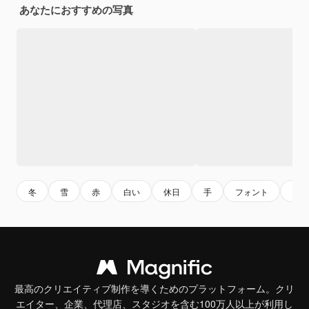
あなたにおすすめの写真
冬
雪
赤
白い
休日
手
フォント
アー
最高のクリエイティブ制作を導くためのプラットフォーム。クリ
エイター、企業、代理店、スタジオを含む100万人以上が利用し