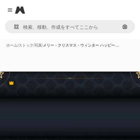
Magnific
Close menu
画像で
ホーム
/
ストック
/
写真
/
メリー・クリスマス・ウィンター ハッピー…
Premium