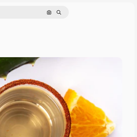
画像で検索
検索