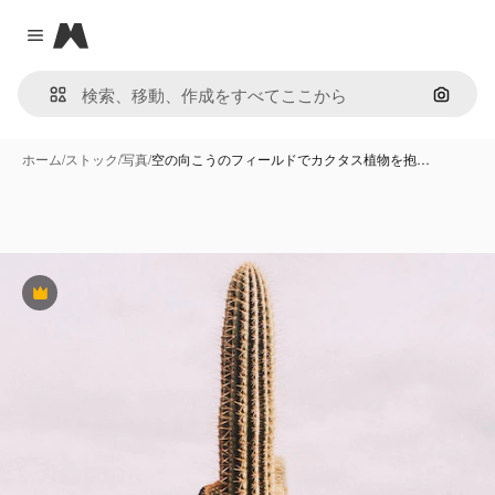
Magnific
Close menu
画像で
ホーム
/
ストック
/
写真
/
空の向こうのフィールドでカクタス植物を抱…
Premium