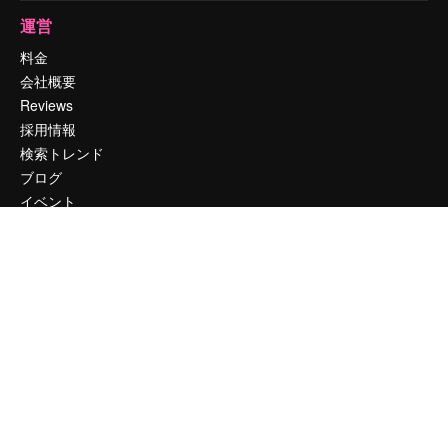
運営
料金
会社概要
Reviews
採用情報
検索トレンド
ブログ
イベント
Slidesgo
コンテンツを販売する
プレスルーム
magnific.aiをお探しですか？
お問い合わせ
顧客サポート
Instagram
YouTube