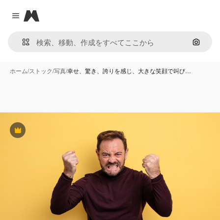
Magnific
Close menu
画像で
ホーム
/
ストック
/
写真
/
幸せ、驚き、誇りを感じ、大きな笑顔で叫び…
Premium