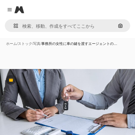
Magnific
Close menu
画像で
ホーム
/
ストック
/
写真
/
事務所の女性に車の鍵を渡すエージェントの…
Premium