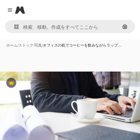
Magnific
Close menu
画像で
ホーム
/
ストック
/
写真
/
オフィスの机でコーヒーを飲みながらラップ…
Premium