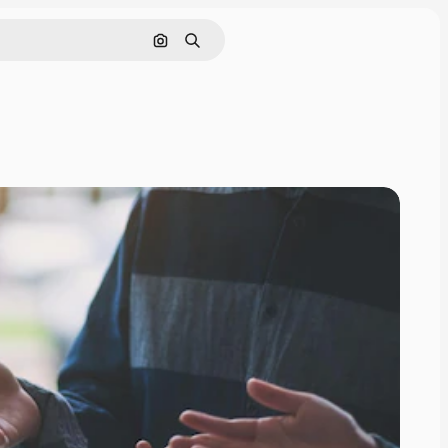
画像で検索
検索