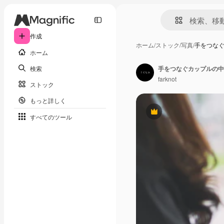
作成
ホーム
/
ストック
/
写真
/
手をつな
ホーム
検索
手をつなぐカップルの中
farknot
ストック
もっと詳しく
Premium
すべてのツール