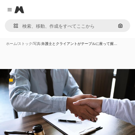
Magnific
Close menu
画像で
ホーム
/
ストック
/
写真
/
弁護士とクライアントがテーブルに座って握…
Premium