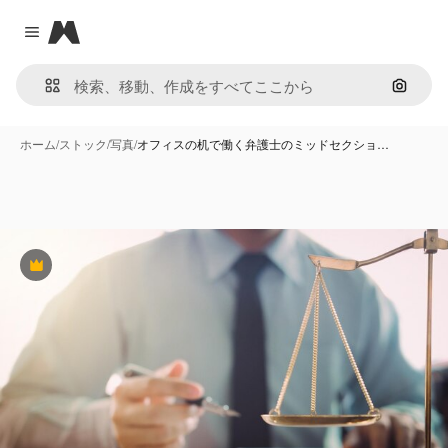
Magnific
Close menu
画像で
ホーム
/
ストック
/
写真
/
オフィスの机で働く弁護士のミッドセクショ…
Premium