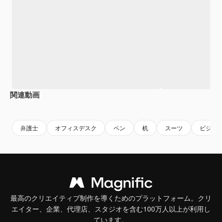
関連動画
Premium
Premium
AIによって生成されました。
Premium
Premium
AIによっ
弁護士
オフィスデスク
ペン
机
スーツ
ビジネ
最高のクリエイティブ制作を導くためのプラットフォーム。クリ
エイター、企業、代理店、スタジオを含む100万人以上が利用し
ています。