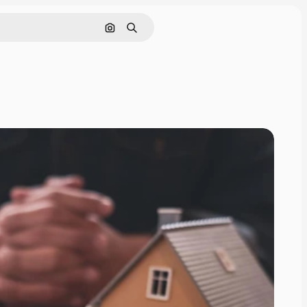
画像で検索
検索