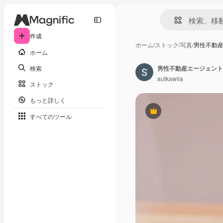
作成
ホーム
/
ストック
/
写真
/
男性不動
ホーム
検索
autkawila
ストック
もっと詳しく
Premium
すべてのツール