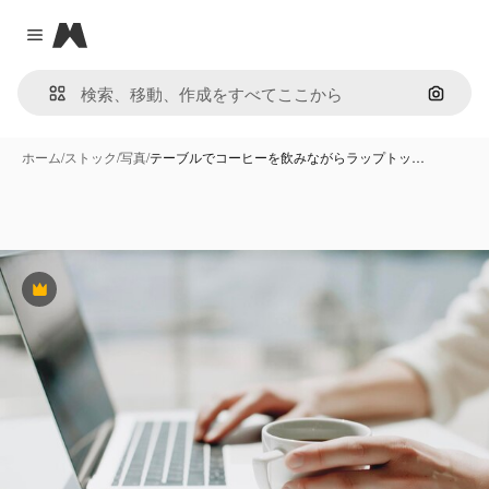
Magnific
Close menu
画像で
ホーム
/
ストック
/
写真
/
テーブルでコーヒーを飲みながらラップトッ…
Premium