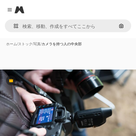
Magnific
Close menu
画像で
ホーム
/
ストック
/
写真
/
カメラを持つ人の中央部
Premium