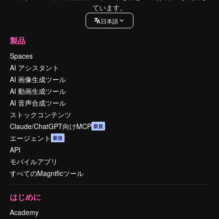
ています。
日本語
製品
Spaces
AI アシスタント
AI 画像生成ツール
AI 動画生成ツール
AI 音声合成ツール
ストックコンテンツ
Claude/ChatGPT向けMCP
新規
エージェント
新規
API
モバイルアプリ
すべてのMagnificツール
はじめに
Academy