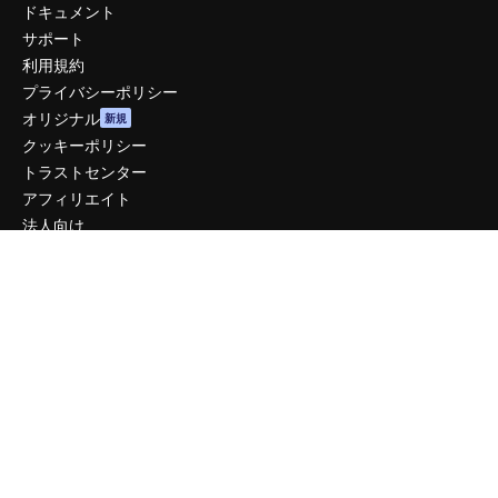
ドキュメント
サポート
利用規約
プライバシーポリシー
オリジナル
新規
クッキーポリシー
トラストセンター
アフィリエイト
法人向け
運営
料金
会社概要
Reviews
採用情報
検索トレンド
ブログ
イベント