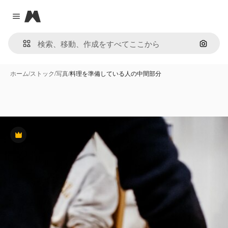
Magnific
Close menu
画像で
ホーム
/
ストック
/
写真
/
料理を準備している人の中間部分
Premium