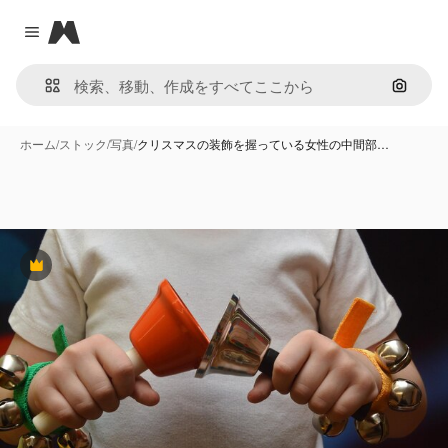
Magnific
Close menu
画像で
ホーム
/
ストック
/
写真
/
クリスマスの装飾を握っている女性の中間部…
Premium