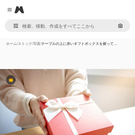
Magnific
Close menu
画像で
ホーム
/
ストック
/
写真
/
テーブルの上に赤いギフトボックスを握って…
Premium