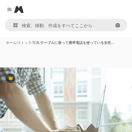
Magnific
Close menu
画像で
ホーム
/
ストック
/
写真
/
テーブルに座って携帯電話を使っている女性…
Premium