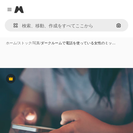
Magnific
Close menu
画像で
ホーム
/
ストック
/
写真
/
ダークルームで電話を使っている女性のミッ…
Premium