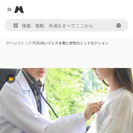
Magnific
Close menu
画像で
ホーム
/
ストック
/
写真
/
白いドレスを着た女性のミッドセクション
Premium