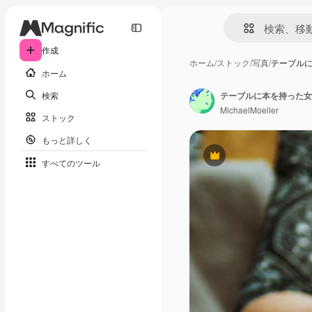
作成
ホーム
/
ストック
/
写真
/
テーブル
ホーム
検索
テーブルに本を持った女
MichaelMoeller
ストック
もっと詳しく
Premium
すべてのツール