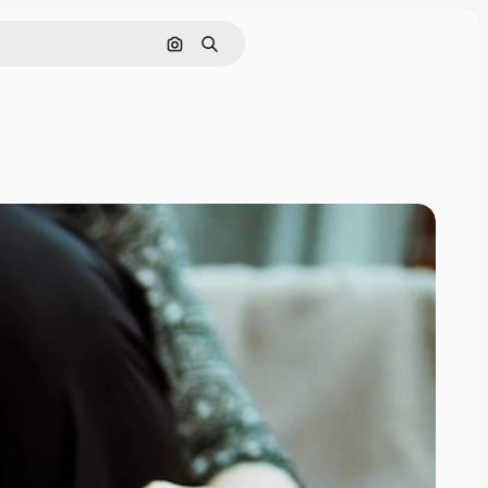
画像で検索
検索