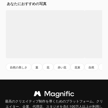
あなたにおすすめの写真
自然の美しさ
葉
花
赤い花
花束
自然
flow
最高のクリエイティブ制作を導くためのプラットフォーム。クリ
エイター、企業、代理店、スタジオを含む100万人以上が利用し