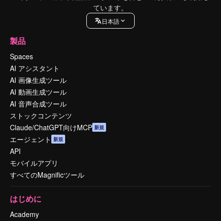
ています。
日本語
製品
Spaces
AI アシスタント
AI 画像生成ツール
AI 動画生成ツール
AI 音声合成ツール
ストックコンテンツ
Claude/ChatGPT向けMCP
新規
エージェント
新規
API
モバイルアプリ
すべてのMagnificツール
はじめに
Academy