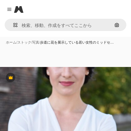
Magnific
Close menu
画像で
ホーム
/
ストック
/
写真
/
歩道に花を展示している若い女性のミッドセ…
Premium