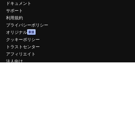
ドキュメント
サポート
利用規約
プライバシーポリシー
オリジナル
新規
クッキーポリシー
トラストセンター
アフィリエイト
法人向け
運営
料金
会社概要
Reviews
採用情報
検索トレンド
ブログ
イベント