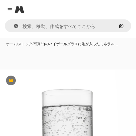
Magnific
Close menu
画像で
ホーム
/
ストック
/
写真
/
白のハイボールグラスに泡が入ったミネラル…
Premium