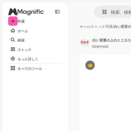
作成
ホーム
/
ストック
/
写真
/
白い背景
ホーム
検索
白い背景の上のミニカス
bowonpat
ストック
もっと詳しく
Premium
すべてのツール