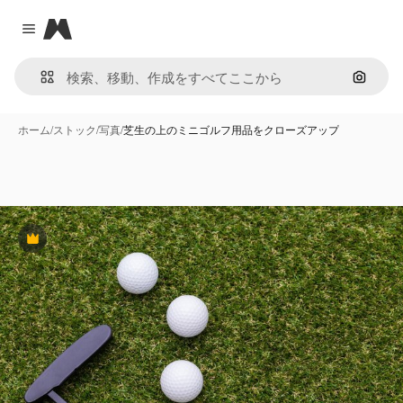
Magnific
Close menu
画像で
ホーム
/
ストック
/
写真
/
芝生の上のミニゴルフ用品をクローズアップ
Premium