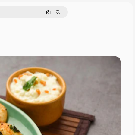
画像で検索
検索