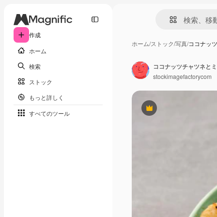
作成
ホーム
/
ストック
/
写真
/
ココナッ
ホーム
検索
ココナッツチャツネとミ
stockimagefactorycom
ストック
もっと詳しく
Premium
すべてのツール