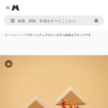
Magnific
Close menu
画像で
ホーム
/
ストック
/
写真
/
ミニチュアの人々が立つ歩道はブロックです…
Premium