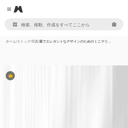
Magnific
Close menu
画像で
ホーム
/
ストック
/
写真
/
麗でエレガントなデザインのためのミニマリ…
Premium